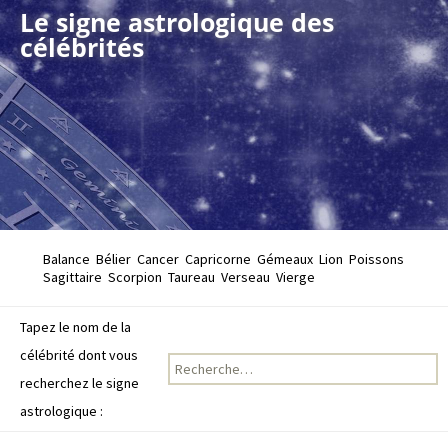
Le signe astrologique des
célébrités
Balance
Bélier
Cancer
Capricorne
Gémeaux
Lion
Poissons
Sagittaire
Scorpion
Taureau
Verseau
Vierge
Tapez le nom de la
célébrité dont vous
Recherche pour :
recherchez le signe
astrologique :