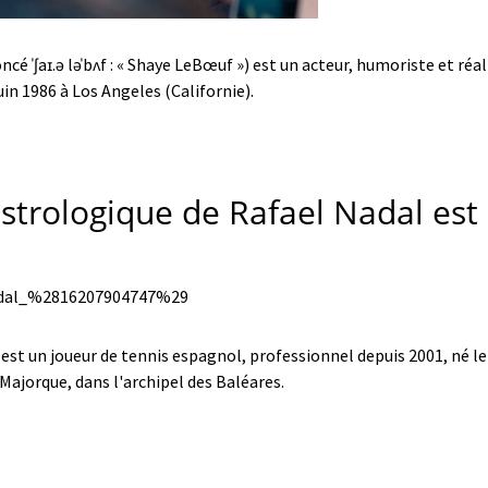
cé ˈʃaɪ.ə ləˈbʌf : « Shaye LeBœuf ») est un acteur, humoriste et réa
uin 1986 à Los Angeles (Californie).
strologique de Rafael Nadal est 
est un joueur de tennis espagnol, professionnel depuis 2001, né le 
 Majorque, dans l'archipel des Baléares.