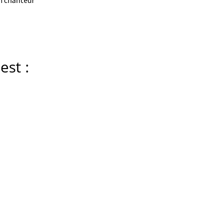
un chanteur
est :