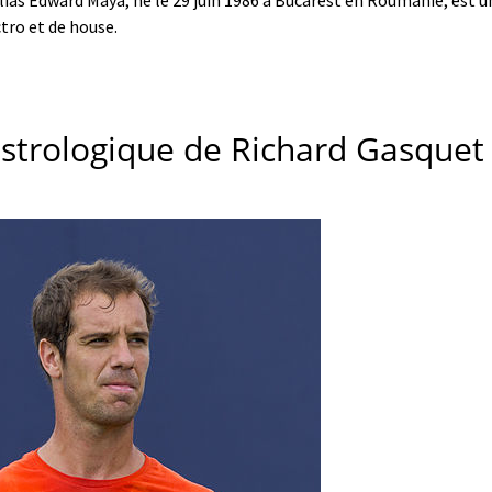
alias Edward Maya, né le 29 juin 1986 à Bucarest en Roumanie, est 
tro et de house.
astrologique de Richard Gasquet 