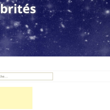
brités
e pour :