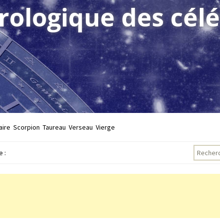
trologique des célé
aire
Scorpion
Taureau
Verseau
Vierge
Recherch
 :