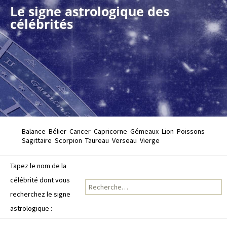
Le signe astrologique des
célébrités
Balance
Bélier
Cancer
Capricorne
Gémeaux
Lion
Poissons
Sagittaire
Scorpion
Taureau
Verseau
Vierge
Tapez le nom de la
célébrité dont vous
Recherche pour :
recherchez le signe
astrologique :