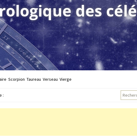
trologique des célé
aire
Scorpion
Taureau
Verseau
Vierge
Recherch
 :