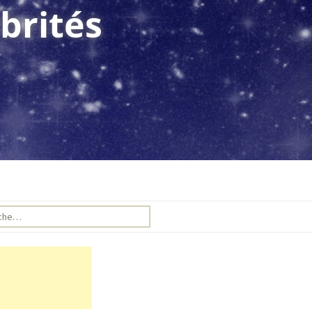
brités
e pour :