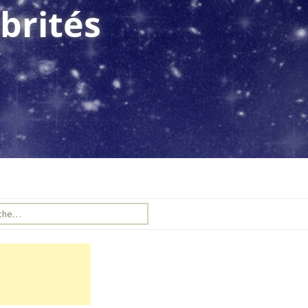
brités
e pour :