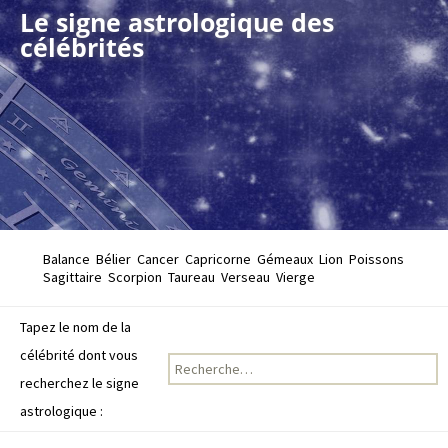
Le signe astrologique des
célébrités
Balance
Bélier
Cancer
Capricorne
Gémeaux
Lion
Poissons
Sagittaire
Scorpion
Taureau
Verseau
Vierge
Tapez le nom de la
célébrité dont vous
Recherche pour :
recherchez le signe
astrologique :