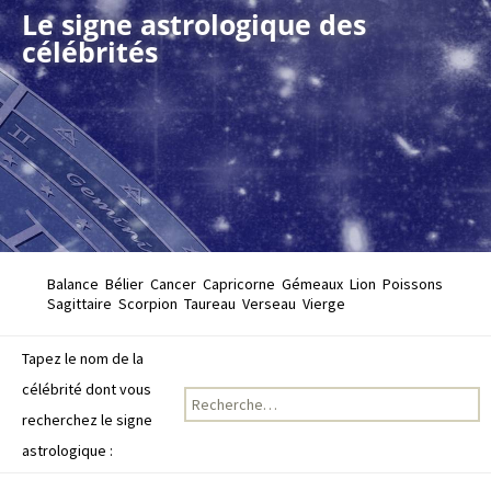
Le signe astrologique des
célébrités
Balance
Bélier
Cancer
Capricorne
Gémeaux
Lion
Poissons
Sagittaire
Scorpion
Taureau
Verseau
Vierge
Tapez le nom de la
célébrité dont vous
Recherche pour :
recherchez le signe
astrologique :