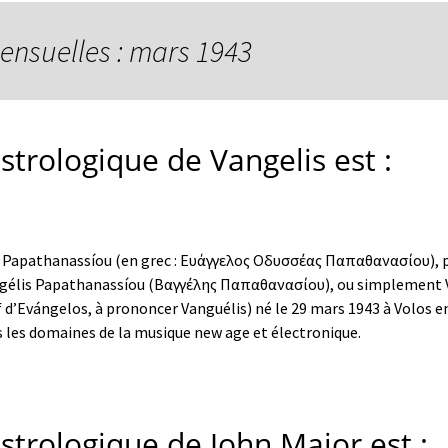
ensuelles : mars 1943
strologique de Vangelis est :
 Papathanassíou (en grec : Ευάγγελος Οδυσσέας Παπαθανασίου), p
angélis Papathanassíou (Βαγγέλης Παπαθανασίου), ou simplement 
 d’Evángelos, à prononcer Vanguélis) né le 29 mars 1943 à Volos e
 les domaines de la musique new age et électronique.
astrologique de John Major est :