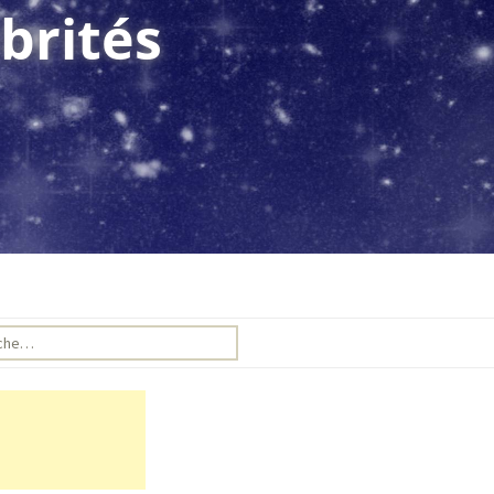
brités
e pour :