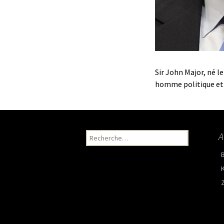
Sir John Major, né l
homme politique et 
A
Recherche pour :
K
Z