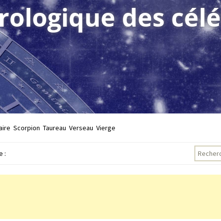
trologique des célé
aire
Scorpion
Taureau
Verseau
Vierge
Recherch
 :