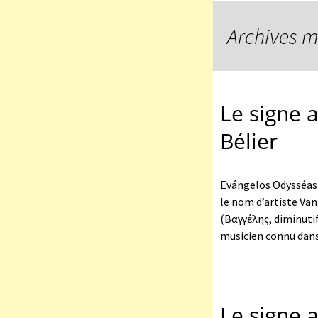
Archives m
Le signe a
Bélier
Evángelos Odysséas
le nom d’artiste V
(Βαγγέλης, diminutif
musicien connu dans
Le signe 