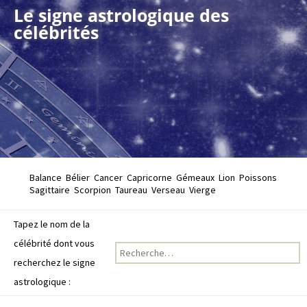
Le signe astrologique des
célébrités
Balance
Bélier
Cancer
Capricorne
Gémeaux
Lion
Poissons
Sagittaire
Scorpion
Taureau
Verseau
Vierge
Tapez le nom de la
célébrité dont vous
Recherche pour :
recherchez le signe
astrologique :