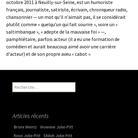
octobre 2011 à Neuilly-sur-Seine, est un humoriste
français, journaliste, satiriste, écrivain, chroniqueur radio,
chansonnier — un mot qu'il n'aimait pas, il se considérait
plutôt comme « quelqu'un qui fait sourire », voire un «
saltimbanque », « adepte de la mauvaise foi » —,
pamphlétaire, parfois acteur (il a eu une formation de
comédien et aurait beaucoup aimé avoir une carrière
d'acteur) et de son propre aveu « cabot ».
Recherche pour :
Articles récents
Bronx Wentz
Vivienne Jolie-Pitt
Knox Jolie-Pitt
Shiloh Jolie-Pitt