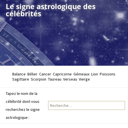
Le signe astrologique des
célébrités
Balance
Bélier
Cancer
Capricorne
Gémeaux
Lion
Poissons
Sagittaire
Scorpion
Taureau
Verseau
Vierge
Tapez le nom de la
célébrité dont vous
Recherche pour :
recherchez le signe
astrologique :