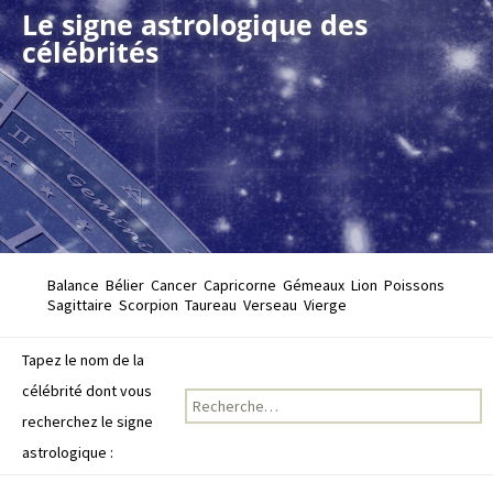
Le signe astrologique des
célébrités
Balance
Bélier
Cancer
Capricorne
Gémeaux
Lion
Poissons
Sagittaire
Scorpion
Taureau
Verseau
Vierge
Tapez le nom de la
célébrité dont vous
Recherche pour :
recherchez le signe
astrologique :