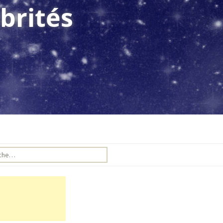
brités
e pour :