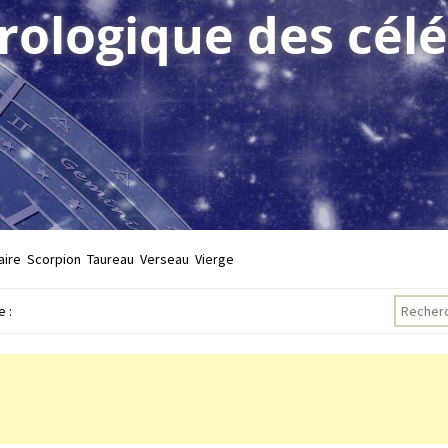
trologique des célé
aire
Scorpion
Taureau
Verseau
Vierge
Recherch
 :