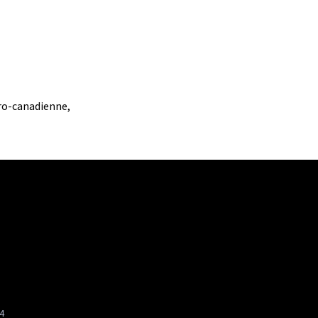
yro-canadienne,
4