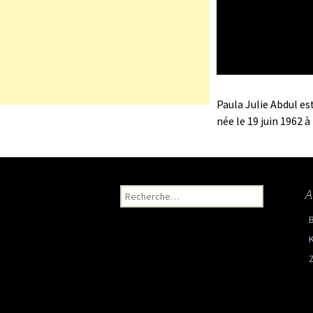
Paula Julie Abdul e
née le 19 juin 1962 à
A
Recherche pour :
K
Z