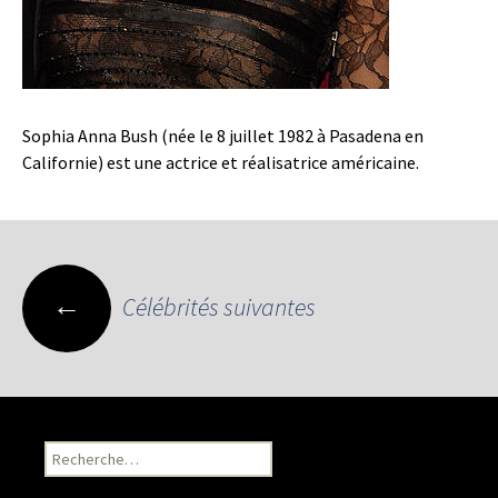
Sophia Anna Bush (née le 8 juillet 1982 à Pasadena en
Californie) est une actrice et réalisatrice américaine.
←
Célébrités suivantes
Navigation des articles
Recherche pour :