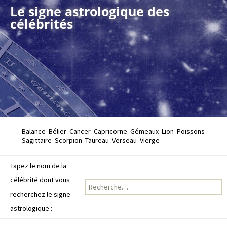
Le signe astrologique des
célébrités
Balance
Bélier
Cancer
Capricorne
Gémeaux
Lion
Poissons
Sagittaire
Scorpion
Taureau
Verseau
Vierge
Tapez le nom de la
célébrité dont vous
Recherche pour :
recherchez le signe
astrologique :