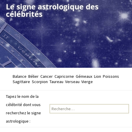
Le signe astrologique des
célébrités
Balance
Bélier
Cancer
Capricorne
Gémeaux
Lion
Poissons
Sagittaire
Scorpion
Taureau
Verseau
Vierge
Tapez le nom de la
célébrité dont vous
Recherche pour :
recherchez le signe
astrologique :