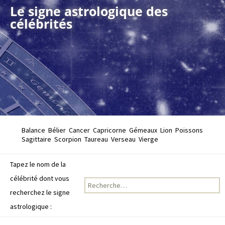
Le signe astrologique des
célébrités
Balance
Bélier
Cancer
Capricorne
Gémeaux
Lion
Poissons
Sagittaire
Scorpion
Taureau
Verseau
Vierge
Tapez le nom de la
célébrité dont vous
Recherche pour :
recherchez le signe
astrologique :