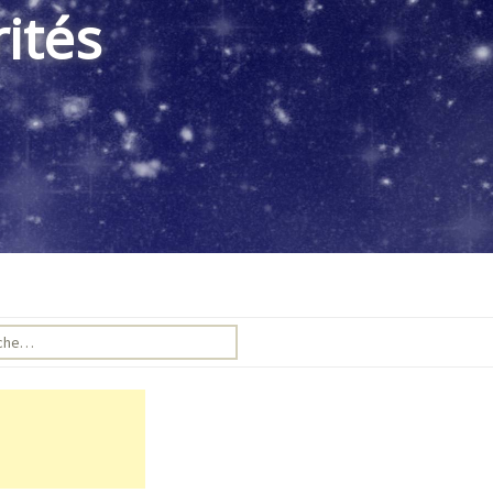
ités
e pour :