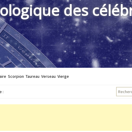
rologique des célébr
aire
Scorpion
Taureau
Verseau
Vierge
Recherch
 :