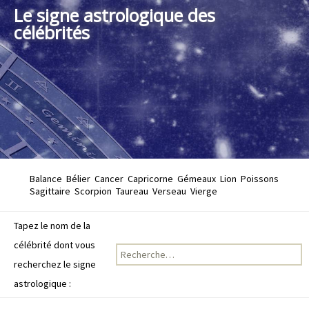
Le signe astrologique des
célébrités
Balance
Bélier
Cancer
Capricorne
Gémeaux
Lion
Poissons
Sagittaire
Scorpion
Taureau
Verseau
Vierge
Tapez le nom de la
célébrité dont vous
Recherche pour :
recherchez le signe
astrologique :