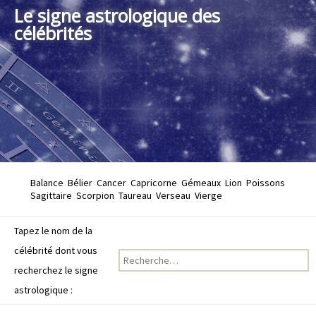
Le signe astrologique des
célébrités
Balance
Bélier
Cancer
Capricorne
Gémeaux
Lion
Poissons
Sagittaire
Scorpion
Taureau
Verseau
Vierge
Tapez le nom de la
célébrité dont vous
Recherche pour :
recherchez le signe
astrologique :