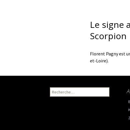
Le signe 
Scorpion
Florent Pagny est u
et-Loire).
A
Recherche pour :
K
Z