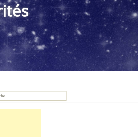
ités
e pour :