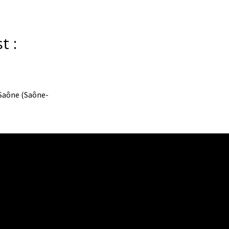
t :
-Saône (Saône-