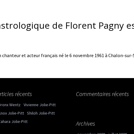
astrologique de Florent Pagny es
n chanteur et acteur français né le 6 novembre 1961 à Chalon-sur
rticles récents
Commentaires récents
Bronx Wentz
Vivienne Jolie-Pitt
nox Jolie-Pitt
Shiloh Jolie-Pitt
ahara Jolie-Pitt
Archives