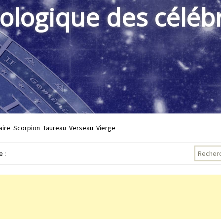
rologique des célébr
aire
Scorpion
Taureau
Verseau
Vierge
Recherch
 :