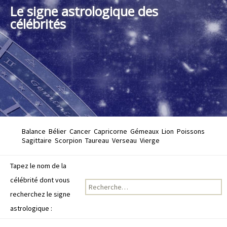
Le signe astrologique des
célébrités
Balance
Bélier
Cancer
Capricorne
Gémeaux
Lion
Poissons
Sagittaire
Scorpion
Taureau
Verseau
Vierge
Tapez le nom de la
célébrité dont vous
Recherche pour :
recherchez le signe
astrologique :