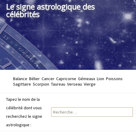
Le signe astrologique des
célébrités
Balance
Bélier
Cancer
Capricorne
Gémeaux
Lion
Poissons
Sagittaire
Scorpion
Taureau
Verseau
Vierge
Tapez le nom de la
célébrité dont vous
Recherche pour :
recherchez le signe
astrologique :