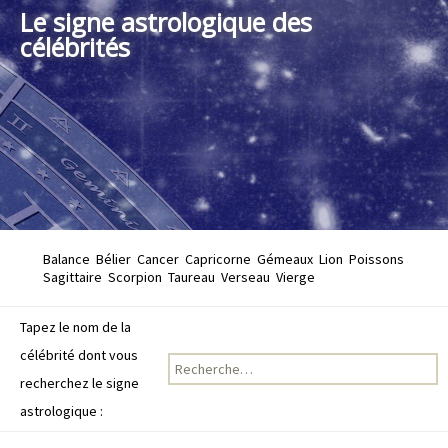
Le signe astrologique des
célébrités
Balance
Bélier
Cancer
Capricorne
Gémeaux
Lion
Poissons
Sagittaire
Scorpion
Taureau
Verseau
Vierge
Tapez le nom de la
célébrité dont vous
Recherche pour :
recherchez le signe
astrologique :