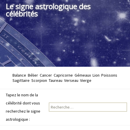
Le signe astrologique des
célébrités
Balance
Bélier
Cancer
Capricorne
Gémeaux
Lion
Poissons
Sagittaire
Scorpion
Taureau
Verseau
Vierge
Tapez le nom de la
célébrité dont vous
Recherche pour :
recherchez le signe
astrologique :