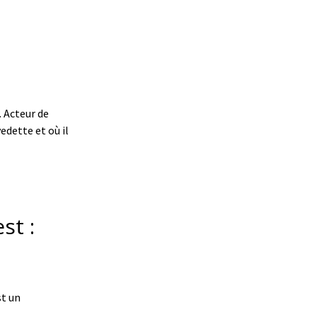
. Acteur de
edette et où il
st :
st un