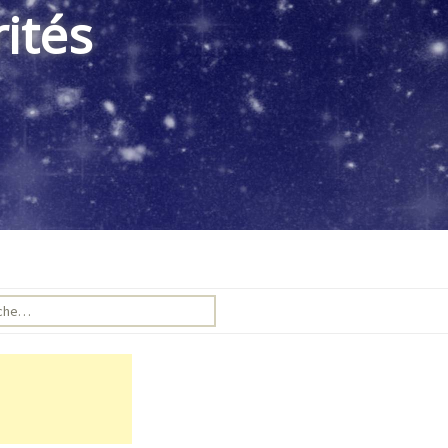
ités
e pour :