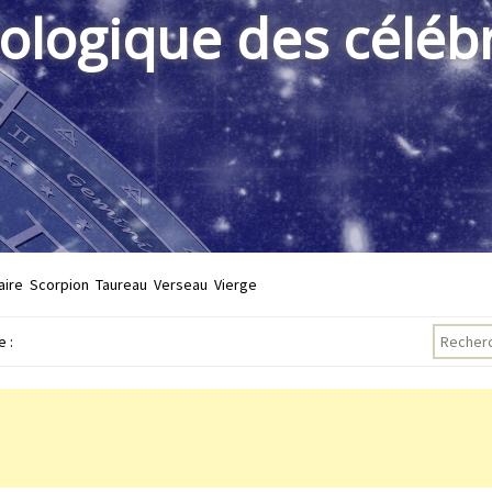
rologique des célébr
aire
Scorpion
Taureau
Verseau
Vierge
Recherch
 :