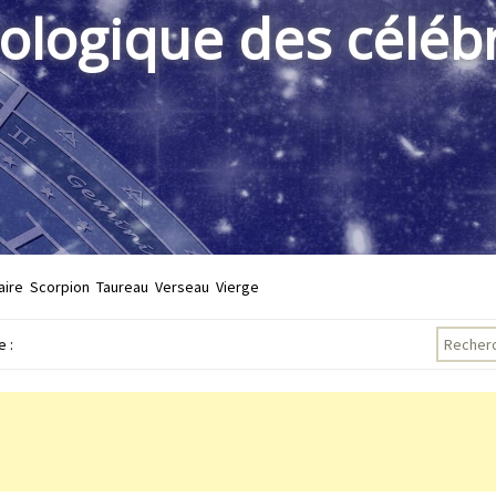
rologique des célébr
aire
Scorpion
Taureau
Verseau
Vierge
Recherch
 :