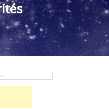
ités
e pour :