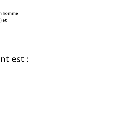
 un homme
) et
nt est :