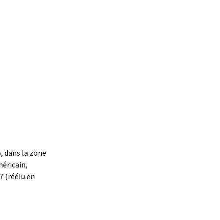
o, dans la zone
méricain,
7 (réélu en