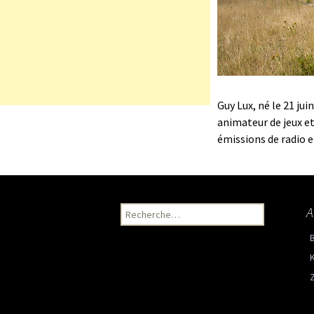
Guy Lux, né le 21 jui
animateur de jeux et
émissions de radio et
A
Recherche pour :
K
Z