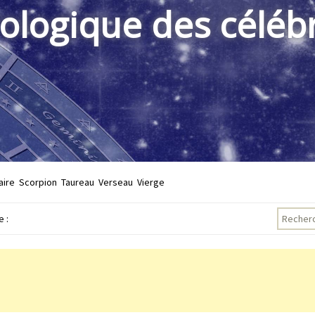
rologique des célébr
aire
Scorpion
Taureau
Verseau
Vierge
Recherch
 :