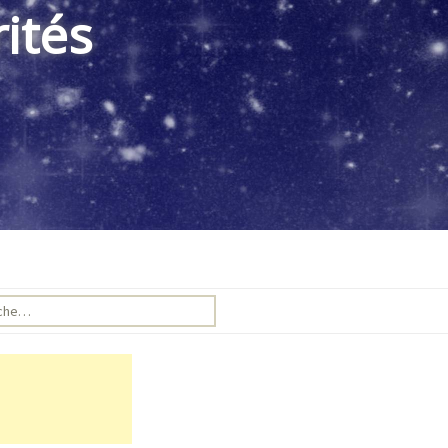
ités
e pour :