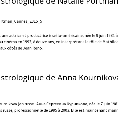
astrologique de Natalie Portman 
une actrice et productrice israélo-américaine, née le 9 juin 1981 
 au cinéma en 1993, à douze ans, en interprétant le rôle de Mathilda
 aux côtés de Jean Reno.
astrologique de Anna Kournikova
urnikova (en russe : Анна Сергеевна Курникова, née le 7 juin 198
is russe, professionnelle de 1995 à 2003. Elle est maintenant man