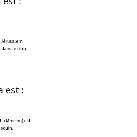
est :
à Jérusalem.
 dans le film
 est :
1 à Moscou) est
nequin.