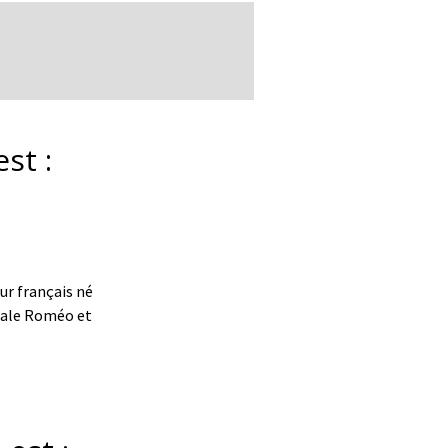
st :
ur français né
icale Roméo et