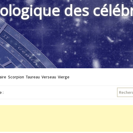
rologique des célébr
aire
Scorpion
Taureau
Verseau
Vierge
Recherch
 :