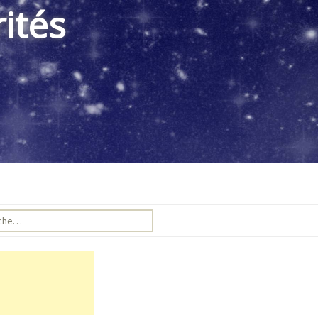
ités
e pour :