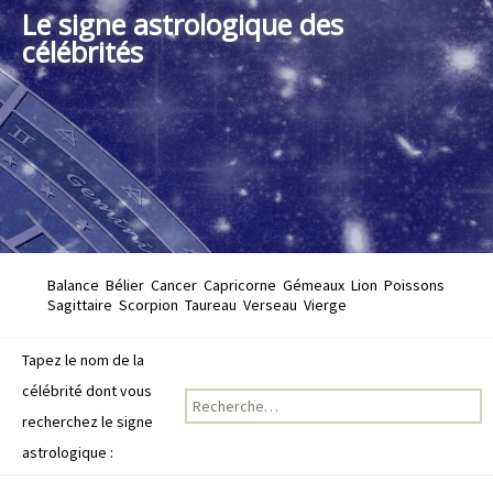
Le signe astrologique des
célébrités
Balance
Bélier
Cancer
Capricorne
Gémeaux
Lion
Poissons
Sagittaire
Scorpion
Taureau
Verseau
Vierge
Tapez le nom de la
célébrité dont vous
Recherche pour :
recherchez le signe
astrologique :