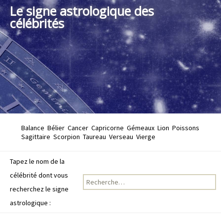
Le signe astrologique des
célébrités
Balance
Bélier
Cancer
Capricorne
Gémeaux
Lion
Poissons
Sagittaire
Scorpion
Taureau
Verseau
Vierge
Tapez le nom de la
célébrité dont vous
Recherche pour :
recherchez le signe
astrologique :