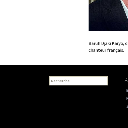
Baruh Djaki Karyo, d
chanteur français.
A
Recherche pour :
K
Z