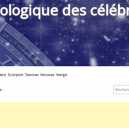
rologique des célébr
aire
Scorpion
Taureau
Verseau
Vierge
Recherch
 :