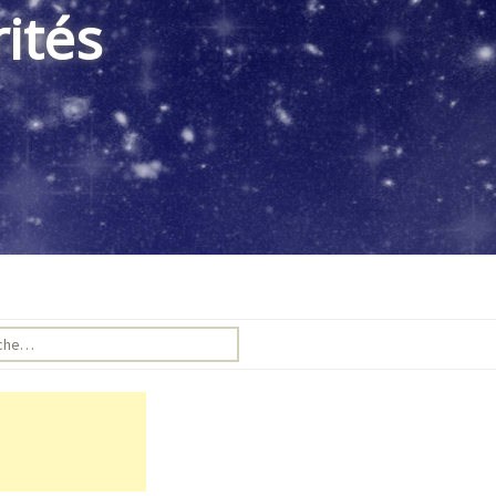
ités
e pour :