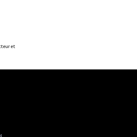
cteur et
4