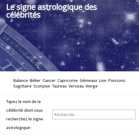
Le signe astrologique des
célébrités
Balance
Bélier
Cancer
Capricorne
Gémeaux
Lion
Poissons
Sagittaire
Scorpion
Taureau
Verseau
Vierge
Tapez le nom de la
célébrité dont vous
Recherche pour :
recherchez le signe
astrologique :