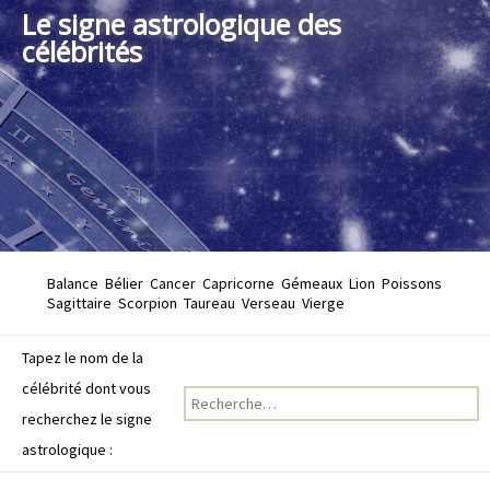
Le signe astrologique des
célébrités
Balance
Bélier
Cancer
Capricorne
Gémeaux
Lion
Poissons
Sagittaire
Scorpion
Taureau
Verseau
Vierge
Tapez le nom de la
célébrité dont vous
Recherche pour :
recherchez le signe
astrologique :