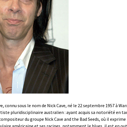
e, connu sous le nom de Nick Cave, né le 22 septembre 1957 à Wa
rtiste pluridisciplinaire australien : ayant acquis sa notoriété en t
compositeur du groupe Nick Cave and the Bad Seeds, où il exprime 
laire américaine et ses racines, notamment le blues, il est en out