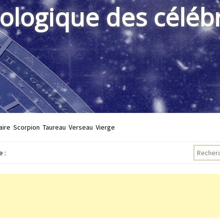
rologique des célébr
aire
Scorpion
Taureau
Verseau
Vierge
Recherch
 :