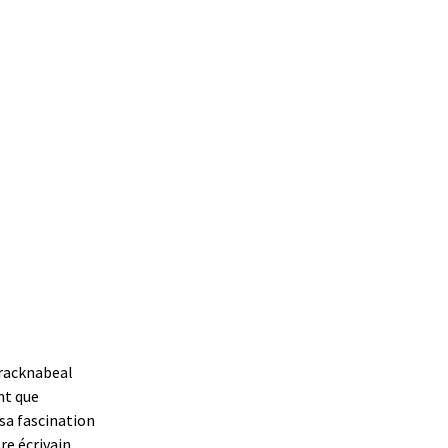
rracknabeal
ant que
sa fascination
re écrivain,