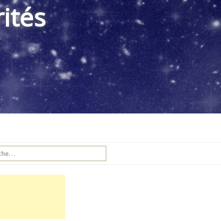
ités
e pour :