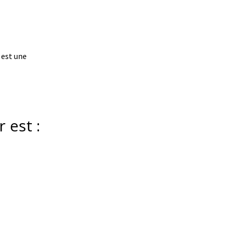
 est une
 est :