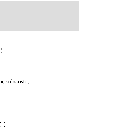
:
ur, scénariste,
 :