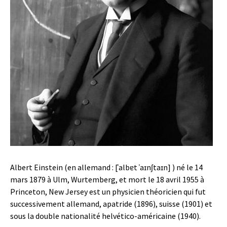
Albert Einstein (en allemand : [ˈalbɐt ˈaɪnʃtaɪn] ) né le 14
mars 1879 à Ulm, Wurtemberg, et mort le 18 avril 1955 à
Princeton, New Jersey est un physicien théoricien qui fut
successivement allemand, apatride (1896), suisse (1901) et
sous la double nationalité helvético-américaine (1940).