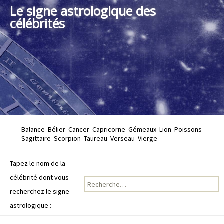
Le signe astrologique des
célébrités
Balance
Bélier
Cancer
Capricorne
Gémeaux
Lion
Poissons
Sagittaire
Scorpion
Taureau
Verseau
Vierge
Tapez le nom de la
célébrité dont vous
Recherche pour :
recherchez le signe
astrologique :