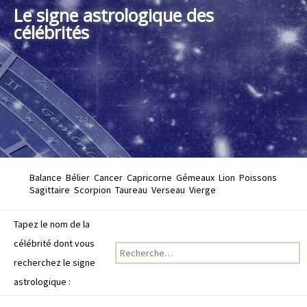
Le signe astrologique des
célébrités
Balance
Bélier
Cancer
Capricorne
Gémeaux
Lion
Poissons
Sagittaire
Scorpion
Taureau
Verseau
Vierge
Tapez le nom de la
célébrité dont vous
Recherche pour :
recherchez le signe
astrologique :