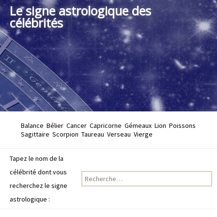
Le signe astrologique des
célébrités
Balance
Bélier
Cancer
Capricorne
Gémeaux
Lion
Poissons
Sagittaire
Scorpion
Taureau
Verseau
Vierge
Tapez le nom de la
célébrité dont vous
Recherche pour :
recherchez le signe
astrologique :