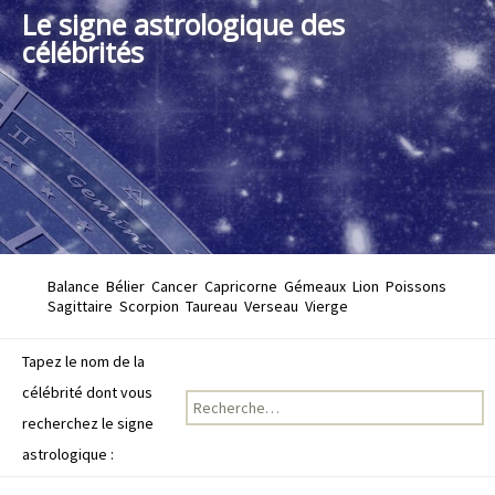
Le signe astrologique des
célébrités
Balance
Bélier
Cancer
Capricorne
Gémeaux
Lion
Poissons
Sagittaire
Scorpion
Taureau
Verseau
Vierge
Tapez le nom de la
célébrité dont vous
Recherche pour :
recherchez le signe
astrologique :